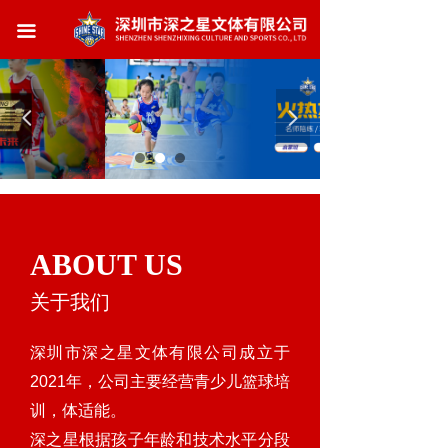
首页
끀
公司简介
环境展示
넳
넲
赛事宣传
联系我们
ABOUT US
关于我们
深圳市深之星文体有限公司成立于
2021年，公司主要经营青少儿篮球培
训，体适能。
深之星根据孩子年龄和技术水平分段