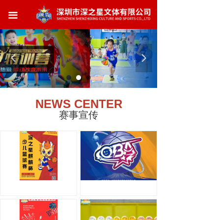
首页
끀
公司简介
环境展示
넳
넲
赛事宣传
联系我们
NEWS CENTER
赛事宣传
麒麟杯
QBA